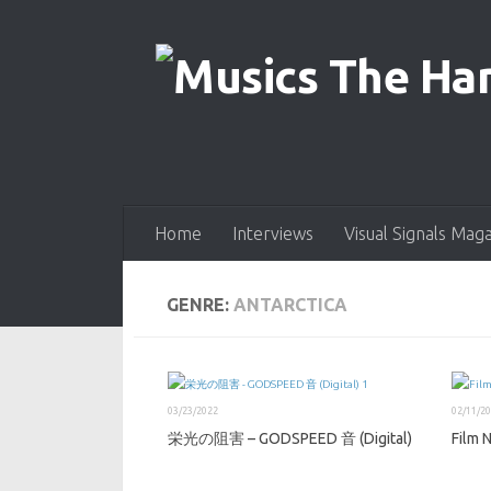
Skip to content
Home
Interviews
Visual Signals Mag
GENRE:
ANTARCTICA
03/23/2022
02/11/2
栄光の阻害 – GODSPEED 音 (Digital)
Film N