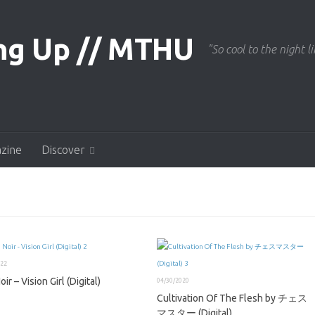
"So cool to the night li
azine
Discover
022
oir – Vision Girl (Digital)
04/30/2020
Cultivation Of The Flesh by チェス
マスター (Digital)