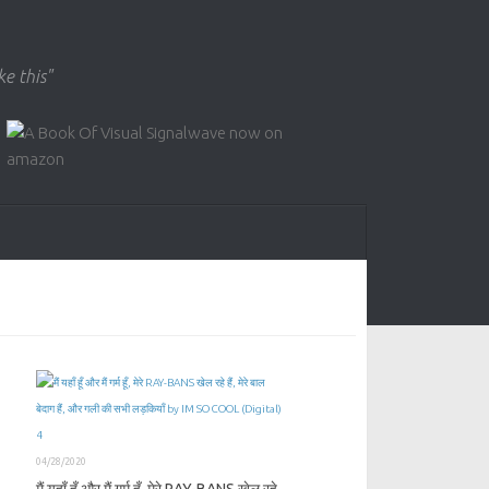
ke this"
04/28/2020
मैं यहाँ हूँ और मैं गर्म हूँ, मेरे RAY​-​BANS खेल रहे