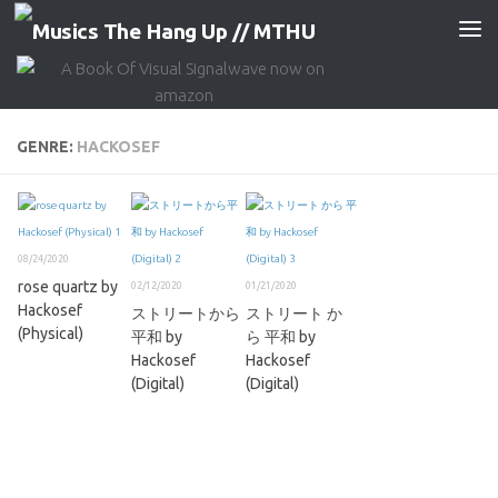
Skip to content
GENRE:
HACKOSEF
08/24/2020
rose quartz by
02/12/2020
01/21/2020
Hackosef
ストリートから
ストリート か
(Physical)
平和 by
ら 平和 by
Hackosef
Hackosef
(Digital)
(Digital)