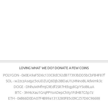
LOVING WHAT WE DO? DONATE A FEW COINS
POLYGON - 0x0EA9aF5D6c133C8dC92dB77393bDD5bCbFB4F87f
SOL - w2zczAsejyc5oUDZUQ6Djb2iBDaU1LMNnoBL4dWmk3c
DOGE - DNhuWMfmjG9Edf2SR7Htbgy8GpYSoBiLuA
BTC - 3M4sXau1GrqPPYoADepChXy1FdHB7G5p7z
ETH - 0xB66D0DA07F4B99a1313280F85c09C257D6C96688