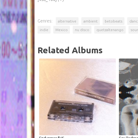
Genres:
alternative
ambient
betobeats
danc
indie
Mexico
nu disco
quetzaltenango
sou
Related Albums