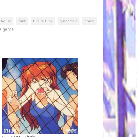
 house
funk
future funk
guatemala
house
a genre!