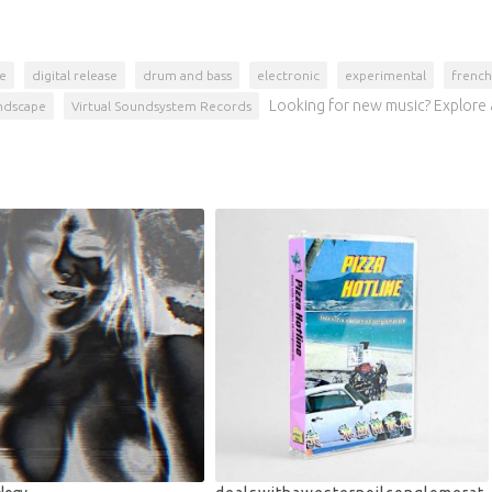
e
digital release
drum and bass
electronic
experimental
french
Looking for new music? Explore 
ndscape
Virtual Soundsystem Records