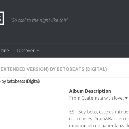
"So cool to the night like this"
azine
Discover
TENDED VERSION) BY BETOBEATS (DIGITAL)
betobeats (Digital)
Album Description
From Guatemala with love. ♥
ES - Soy beto, este es mi nu
otra que es Drum&Bass en ge
emocionado de haber lanzad