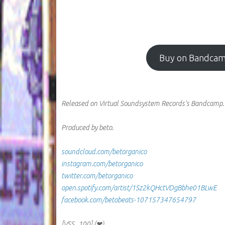
Buy on Bandca
Released on Virtual Soundsystem Records's Bandcamp
Produced by beto.
soundcloud.com/betorganico
instagram.com/betorganico
twitter.com/betorganico
open.spotify.com/artist/1Sz2kQHctVDgBbhe01BLwE
facebook.com/betobeats-107157347654797
[VSS_100] (❤)