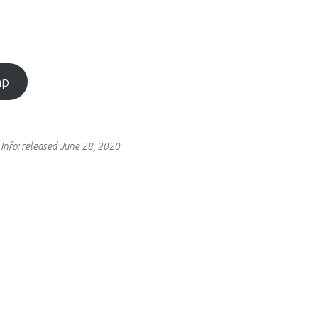
mp
.
Info:
released June 28, 2020