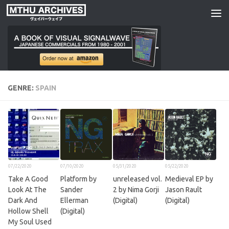
Skip to content
GENRE:
SPAIN
07/22/2020
07/10/2020
05/31/2020
05/22/2020
Take A Good
Platform by
unreleased vol​​.​​
Medieval EP by
Look At The
Sander
2 by Nima Gorji
Jason Rault
Dark And
Ellerman
(Digital)
(Digital)
Hollow Shell
(Digital)
My Soul Used