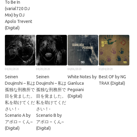
To Be In
(varial720 DJ
Mix) by DJ
Apolo Trevent
(Digital)
04/30/2020
04/29/2020
04/06/2020
03/04/2020
Seinen
Seinen
White Notes by
Best OF by NG
Doujinshi – 私は
Doujinshi – 私は
Gianluca
TRAX (Digital)
孤独な刑務所で
孤独な刑務所で
Pegoiani
目を覚ました。
目を覚ました。
(Digital)
私を助けてくだ
私を助けてくだ
さい！-
さい！-
Scenario A by
Scenario B by
アポロ – くん~
アポロ – くん~
(Digital)
(Digital)